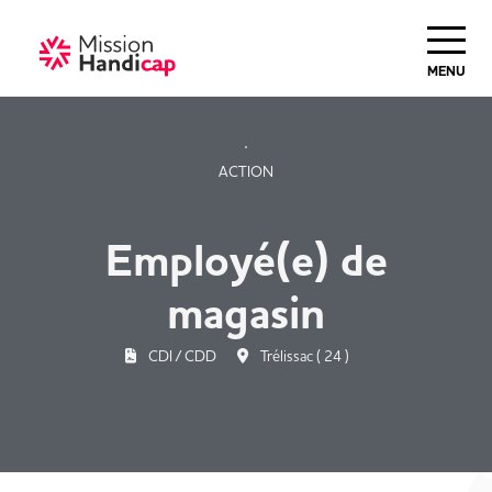
Haut de Page
MENU
ACTION
Employé(e) de
magasin
CDI / CDD
Trélissac ( 24 )