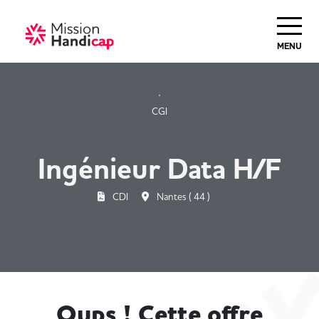
Haut de Page
MENU
CGI
Ingénieur Data H/F
CDI
Nantes ( 44 )
Oups ! Cette offre