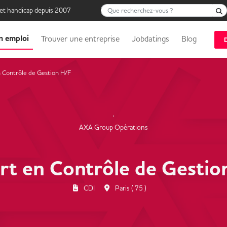
Que recherchez-vous ?
 et handicap depuis 2007
n emploi
Trouver une entreprise
Jobdatings
Blog
 Contrôle de Gestion H/F
AXA Group Opérations
rt en Contrôle de Gestio
CDI
Paris ( 75 )