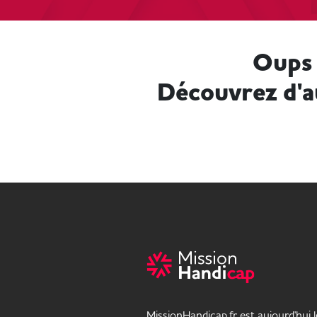
Oups 
Découvrez d'a
MissionHandicap.fr est aujourd'hui 