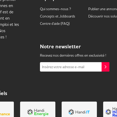
onnes en
Qui sommes-nous ?
Publier une annon
f est de
Concepts et
Jobboards
Découvrir nos solu
ant en
Centre d'aide (FAQ)
ploi et les
 Nos
es !
Notre
newsletter
Recevez nos dernières offres en exclusivité !
Insérez votre adresse e-mail
iels