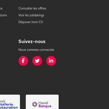
ce
Consulter les offres
tions
Voir les
jobdatings
Déposer mon CV
Suivez-nous
Nous sommes connectés
Page Facebook de Mission Handicap
Page Twitter de Mission Handicap
Page LinkedIn de Mission Handicap