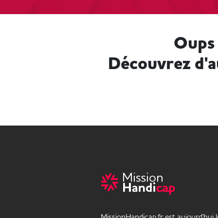
Oups 
Découvrez d'a
MissionHandicap.fr est aujourd'hui 