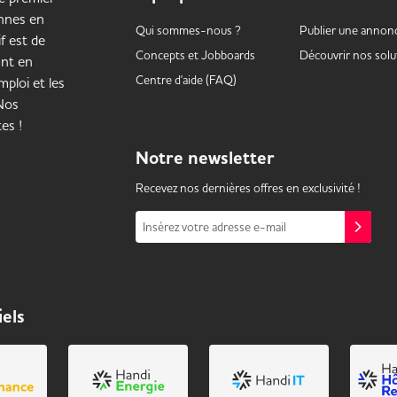
onnes en
Qui sommes-nous ?
Publier une annon
f est de
Concepts et
Jobboards
Découvrir nos solu
ant en
Centre d'aide (FAQ)
ploi et les
 Nos
es !
Notre
newsletter
Recevez nos dernières offres en exclusivité !
Insérez votre adresse e-mail
iels