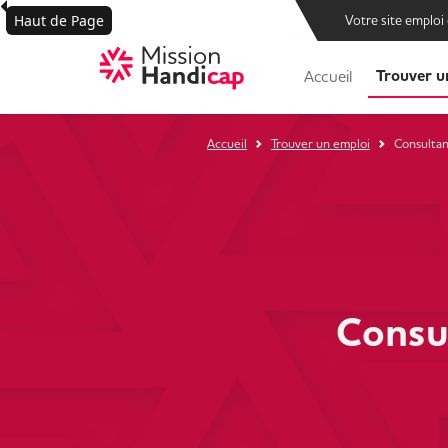
Haut de Page
Votre site emploi
Trouver u
Accueil
Accueil
Trouver un emploi
Consultan
Consu