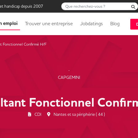
Que recherchez-vous ?
 et handicap depuis 2007
n emploi
Trouver une entreprise
Jobdatings
Blog
t Fonctionnel Confirmé H/F
CAPGEMINI
ltant Fonctionnel Confir
CDI
Nantes et sa périphérie ( 44 )