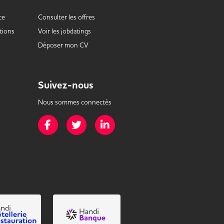
ce
Consulter les offres
tions
Voir les
jobdatings
Déposer mon CV
Suivez-nous
Nous sommes connectés
Page Facebook de Mission Handicap
Page Twitter de Mission Handicap
Page LinkedIn de Mission Handicap