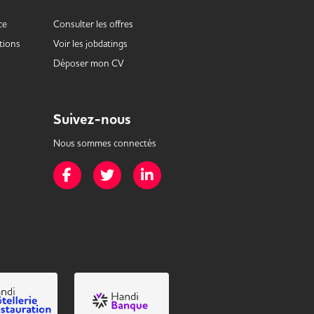
ce
Consulter les offres
tions
Voir les
jobdatings
Déposer mon CV
Suivez-nous
Nous sommes connectés
Page Facebook de Mission Handicap
Page Twitter de Mission Handicap
Page LinkedIn de Mission Handicap