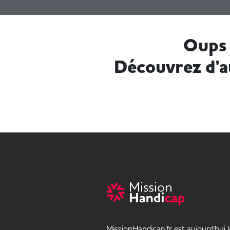
Oups 
Découvrez d'a
MissionHandicap.fr est aujourd'hui 