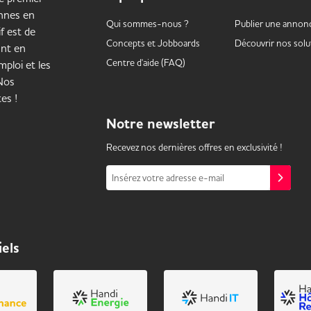
onnes en
Qui sommes-nous ?
Publier une annon
f est de
Concepts et
Jobboards
Découvrir nos solu
ant en
Centre d'aide (FAQ)
ploi et les
 Nos
es !
Notre
newsletter
Recevez nos dernières offres en exclusivité !
Insérez votre adresse e-mail
iels