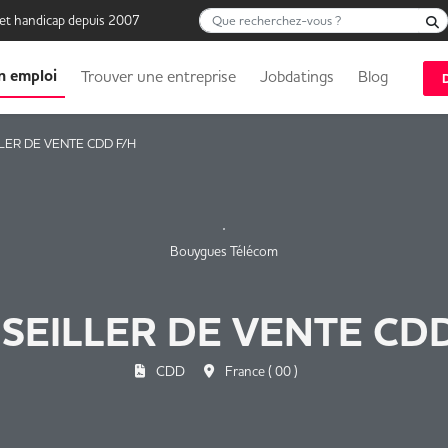
Que recherchez-vous ?
 et handicap depuis 2007
n emploi
Trouver une entreprise
Jobdatings
Blog
LER DE VENTE CDD F/H
Bouygues Télécom
SEILLER DE VENTE CDD
CDD
France ( 00 )